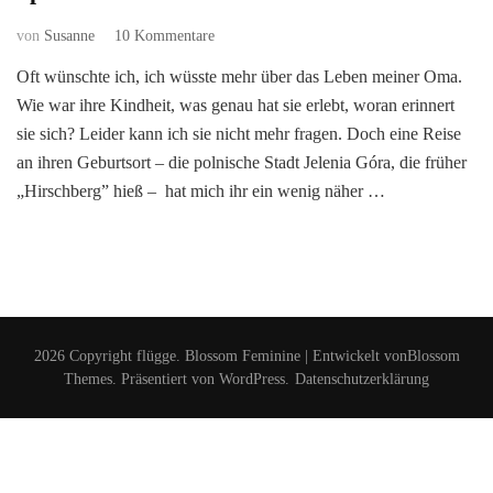
zu
von
Susanne
10 Kommentare
Jelenia
Oft wünschte ich, ich wüsste mehr über das Leben meiner Oma.
Góra
Wie war ihre Kindheit, was genau hat sie erlebt, woran erinnert
(Hirschberg):
Eine
sie sich? Leider kann ich sie nicht mehr fragen. Doch eine Reise
persönliche
an ihren Geburtsort – die polnische Stadt Jelenia Góra, die früher
Spurensuche
„Hirschberg” hieß – ­­ hat mich ihr ein wenig näher …
2026 Copyright
flügge
.
Blossom Feminine | Entwickelt von
Blossom
Themes
. Präsentiert von
WordPress
.
Datenschutzerklärung