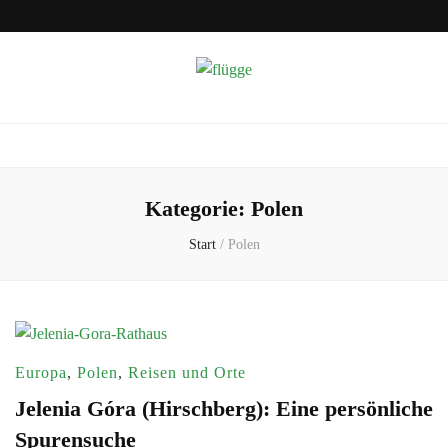
flügge
Reisen und Auswandern
Kategorie:
Polen
Start
/
Polen
Europa
,
Polen
,
Reisen und Orte
Jelenia Góra (Hirschberg): Eine persönliche
Spurensuche