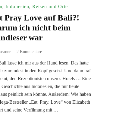
n
,
Indonesien
,
Reisen und Orte
t Pray Love auf Bali?!
rum ich nicht beim
ndleser war
zu
usanne
2 Kommentare
Eat
ali lasse ich mir aus der Hand lesen. Das hatte
Pray
ir zumindest in den Kopf gesetzt. Und dann traf
Love
auf
etut, den Rezeptionisten unseres Hotels … Eine
Bali?!
 Geschichte aus Indonesien, die mir heute
Warum
aus peinlich sein könnte. Außerdem: Wie haben
ich
ega-Bestseller „Eat, Pray, Love“ von Elizabeth
nicht
beim
rt und seine Verfilmung mit …
Handleser
war