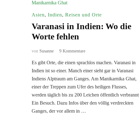
Asien
,
Indien
,
Reisen und Orte
Varanasi in Indien: Wo die
Worte fehlen
zu
von
Susanne
9 Kommentare
Varanasi
Es gibt Orte, die einen sprachlos machen. Varanasi in
in
Indien ist so einer. Manch einer sieht gar in Varanasi
Indien:
Wo
Indiens Alptraum am Ganges. Am Manikarnika Ghat,
die
einer der Treppen zum Ufer des heiligen Flusses,
Worte
werden täglich bis zu 200 Leichen öffentlich verbrannt
fehlen
Ein Besuch. Dazu Infos über den völlig verdreckten
Ganges, der vor allem in …