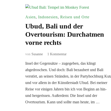
Asien
,
Indonesien
,
Reisen und Orte
Ubud, Bali und der
Overtourism: Durchatmen
vorne rechts
zu
von
Susanne
1 Kommentar
Ubud,
Insel der Gegensätze – zugegeben, das klingt
Bali
abgedroschen. Und doch: Bali bezaubert und Bali
und
der
verstört, an seinen Stränden, in der Partyhochburg Kut
Overtourism:
und vor allem in der Künstlerstadt Ubud. Bei meiner
Durchatmen
Reise vor einigen Jahren bin ich von Beginn an hin-
vorne
und hergerissen. Außerdem: Die Insel und der
rechts
Overtourism. Kann und sollte man heute, im …