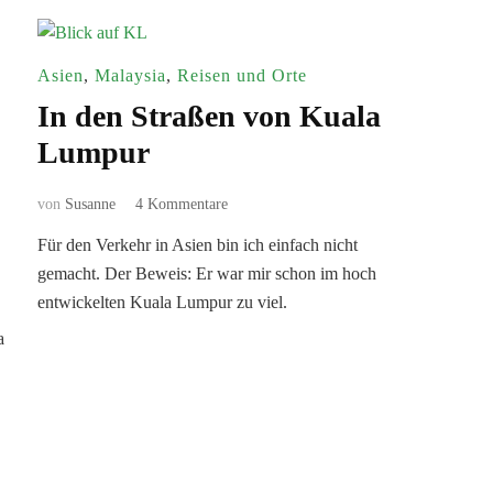
Asien
,
Malaysia
,
Reisen und Orte
In den Straßen von Kuala
Lumpur
zu
von
Susanne
4 Kommentare
In
Für den Verkehr in Asien bin ich einfach nicht
den
gemacht. Der Beweis: Er war mir schon im hoch
Straßen
von
entwickelten Kuala Lumpur zu viel.
Kuala
a
Lumpur