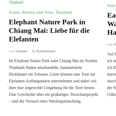
Asie
Asien
,
Reisen und Orte
,
Thailand
Ea
Elephant Nature Park in
Wa
Chiang Mai: Liebe für die
Ha
Elefanten
von
S
zu
von
Susanne
12 Kommentare
Auf B
Elephant
Im Elephant Nature Park nahe Chiang Mai im Norden
ich m
Nature
Thailands finden misshandelte, traumatisierte
Park
ich K
in
Dickhäuter ein Zuhause. Gäste können eine Tour zur
kurze
Chiang
.
Elefanten-Auffangstation unternehmen und dabei viel
durch
Mai:
über eine artgerechte Umgebung für die Tiere lernen.
der M
Liebe
Eine Geschichte über ein großartiges Tierschutzprojekt
Gilbe
für
die
– und der Versuch einer Wiedergutmachung.
Elefanten