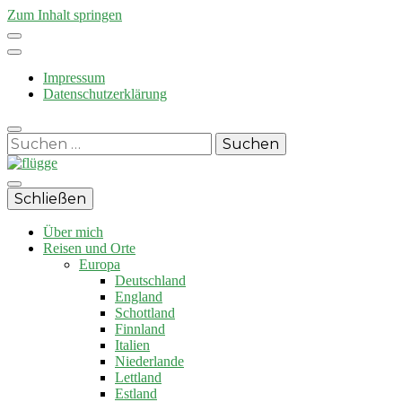
Zum Inhalt springen
Impressum
Datenschutzerklärung
Suchen
nach:
Reisen und Auswandern
Schließen
flügge
Über mich
Reisen und Orte
Europa
Deutschland
England
Schottland
Finnland
Italien
Niederlande
Lettland
Estland