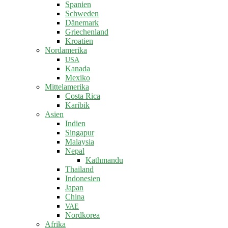
Spanien
Schweden
Dänemark
Griechenland
Kroatien
Nordamerika
USA
Kanada
Mexiko
Mittelamerika
Costa Rica
Karibik
Asien
Indien
Singapur
Malaysia
Nepal
Kathmandu
Thailand
Indonesien
Japan
China
VAE
Nordkorea
Afrika