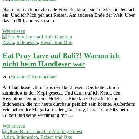
Vier
Nach und nach heiraten alle Freunde, lassen sich nieder, richten sich
Hochzeiten
ein. Und ich? Ich geh auf Reisen. Am anderen Ende der Welt. Über
und
das Gefühl, anders zu sein.
eine
Weltreise
Weiterlesen
Asien
,
Indonesien
,
Reisen und Orte
Eat Pray Love auf Bali?! Warum ich
nicht beim Handleser war
zu
von
Susanne
2 Kommentare
Eat
Auf Bali lasse ich mir aus der Hand lesen. Das hatte ich mir
Pray
zumindest in den Kopf gesetzt. Und dann traf ich Ketut, den
Love
Rezeptionisten unseres Hotels … Eine kurze Geschichte aus
auf
Indonesien, die mir heute durchaus peinlich sein könnte. Außerdem:
Bali?!
Wie haben der Mega-Bestseller „Eat, Pray, Love“ von Elizabeth
Warum
Gilbert und seine Verfilmung mit …
ich
nicht
Weiterlesen
beim
Handleser
Asien
,
Indonesien
,
Reisen und Orte
war