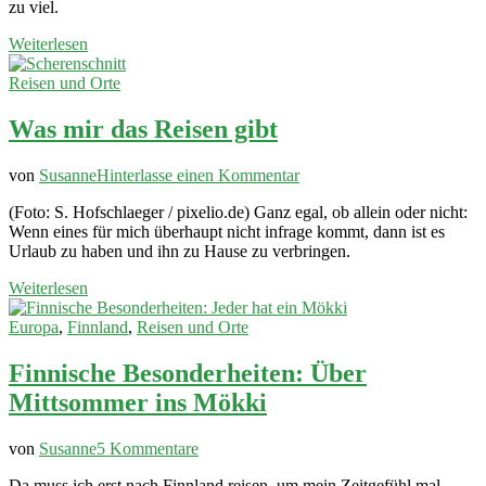
zu viel.
von
Kuala
Weiterlesen
Lumpur
Reisen und Orte
Was mir das Reisen gibt
zu
von
Susanne
Hinterlasse einen Kommentar
Was
(Foto: S. Hofschlaeger / pixelio.de) Ganz egal, ob allein oder nicht:
mir
Wenn eines für mich überhaupt nicht infrage kommt, dann ist es
das
Urlaub zu haben und ihn zu Hause zu verbringen.
Reisen
gibt
Weiterlesen
Europa
,
Finnland
,
Reisen und Orte
Finnische Besonderheiten: Über
Mittsommer ins Mökki
zu
von
Susanne
5 Kommentare
Finnische
Da muss ich erst nach Finnland reisen, um mein Zeitgefühl mal