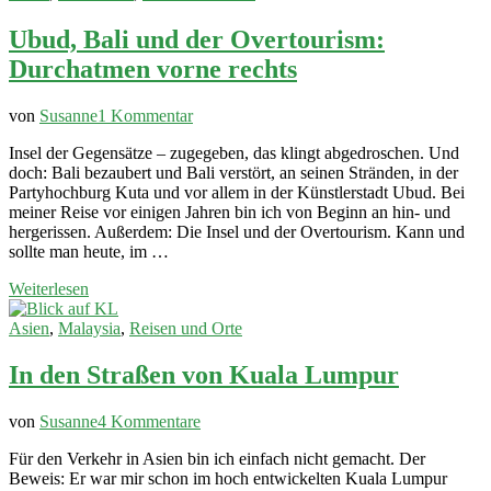
Ubud, Bali und der Overtourism:
Durchatmen vorne rechts
zu
von
Susanne
1 Kommentar
Ubud,
Insel der Gegensätze – zugegeben, das klingt abgedroschen. Und
Bali
doch: Bali bezaubert und Bali verstört, an seinen Stränden, in der
und
Partyhochburg Kuta und vor allem in der Künstlerstadt Ubud. Bei
der
meiner Reise vor einigen Jahren bin ich von Beginn an hin- und
Overtourism:
hergerissen. Außerdem: Die Insel und der Overtourism. Kann und
Durchatmen
sollte man heute, im …
vorne
rechts
Weiterlesen
Asien
,
Malaysia
,
Reisen und Orte
In den Straßen von Kuala Lumpur
zu
von
Susanne
4 Kommentare
In
Für den Verkehr in Asien bin ich einfach nicht gemacht. Der
den
Beweis: Er war mir schon im hoch entwickelten Kuala Lumpur
Straßen