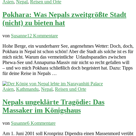
Asien
,
Nepal
,
Reisen und Orte
Pokhara: Was Nepals zweitgrößte Stadt
(nicht) zu bieten hat
zu
von
Susanne
12 Kommentare
Pokhara:
Hohe Berge, ein wunderbarer See, angenehmes Wetter: Doch, doch,
Was
Pokhara in Nepal ist schon schön! Aber die Stadt als solche ist es für
Nepals
mich nicht. Warum das vermeintliche Urlaubsparadies zwischen
zweitgrößte
Phewa-See und Annapurna-Massiv mir nicht so recht gefallen will
Stadt
– und wo mich Pokhara schließlich doch begeistert hat. Dazu: Tipps
(nicht)
für deine Reise in Nepals …
zu
bieten
hat
Asien
,
Kathmandu
,
Nepal
,
Reisen und Orte
Nepals ungeklärte Tragödie: Das
Massaker im Königshaus
zu
von
Susanne
6 Kommentare
Nepals
Am 1. Juni 2001 soll Kronprinz Dipendra einen Massenmord verübt
ungeklärte