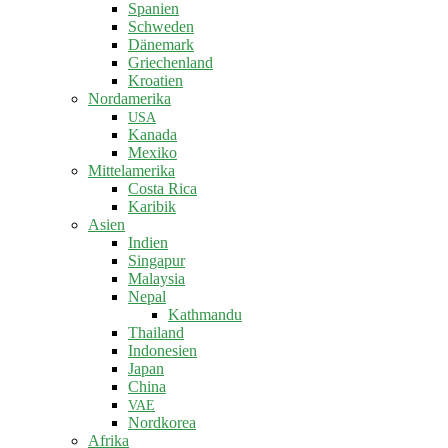
Spanien
Schweden
Dänemark
Griechenland
Kroatien
Nordamerika
USA
Kanada
Mexiko
Mittelamerika
Costa Rica
Karibik
Asien
Indien
Singapur
Malaysia
Nepal
Kathmandu
Thailand
Indonesien
Japan
China
VAE
Nordkorea
Afrika