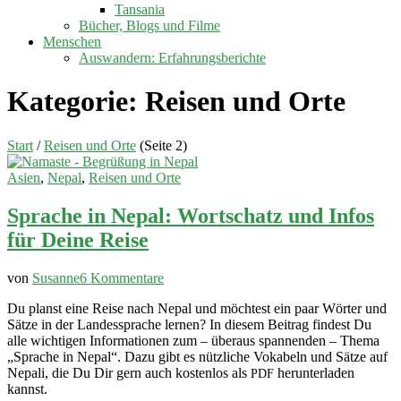
Tansania
Bücher, Blogs und Filme
Menschen
Auswandern: Erfahrungsberichte
Kategorie:
Reisen und Orte
Start
/
Reisen und Orte
(Seite 2)
Asien
,
Nepal
,
Reisen und Orte
Sprache in Nepal: Wortschatz und Infos
für Deine Reise
zu
von
Susanne
6 Kommentare
Sprache
Du planst eine Reise nach Nepal und möchtest ein paar Wörter und
in
Sätze in der Landessprache lernen? In diesem Beitrag findest Du
Nepal:
alle wichtigen Informationen zum – überaus spannenden – Thema
Wortschatz
„Sprache in Nepal“. Dazu gibt es nützliche Vokabeln und Sätze auf
und
Nepali, die Du Dir gern auch kostenlos als
herunterladen
Infos
PDF
kannst.
für