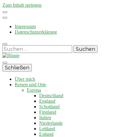
Zum Inhalt springen
Impressum
Datenschutzerklärung
Suchen
nach:
Reisen und Auswandern
Schließen
Über mich
flügge
Reisen und Orte
Europa
Deutschland
England
Schottland
Finnland
Italien
Niederlande
Lettland
Estland