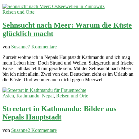
Deine Reise
Reisen und Orte
Sehnsucht nach Meer: Warum die Küste
glücklich macht
zu
von
Susanne
7 Kommentare
Sehnsucht
Zurzeit wohne ich in Nepals Hauptstadt Kathmandu ­­und ich mag
nach
mein Leben hier. Doch Strand und Wellen, Salzgeruch und frische
Meer:
Brise – all das fehlt mir gerade sehr. Mit der Sehnsucht nach Meer
Warum
bin ich nicht allein. Zwei von drei Deutschen zieht es im Urlaub an
die
die Küste. Und wenn er auch nicht gegen Meerweh …
Küste
glücklich
macht
Asien
,
Kathmandu
,
Nepal
,
Reisen und Orte
Streetart in Kathmandu: Bilder aus
Nepals Hauptstadt
zu
von
Susanne
2 Kommentare
Streetart