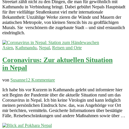
Streetart zählt nicht zu den Dingen, die man für gewöhnlich mit
in
Kathmandu in Verbindung bringt. Dabei gebührt Nepals Hauptstadt
Kathmandu:
für ihre vielfältige Straßenkunst viel mehr internationale
Bilder
Bekanntheit: Unzählige Werke zieren die Wände und Mauern der
aus
asiatischen Metropole, von kleinen Stencils bis zu großflächigen
Nepals
Murals. Sie verschönern die zugebaute Stadt – und sind erstaunlich
Hauptstadt
eindringlich.
Asien
,
Kathmandu
,
Nepal
,
Reisen und Orte
Coronavirus: Zur aktuellen Situation
in Nepal
zu
von
Susanne
12 Kommentare
Coronavirus:
Ich habe bis vor Kurzem in Kathmandu gelebt und informiere hier
Zur
seit Beginn der Pandemie über die aktuelle Situation rund um das
aktuellen
Coronavirus in Nepal. Ich bin keine Virologin und kann lediglich
Situation
meinen persönlichen Eindruck bzw. das, was Angehörige vor Ort
in Nepal
mir berichten, vermitteln. Gesicherte Informationen über bestätigte
Fälle, Reisebeschränkungen und andere Maßnahmen sowie über …