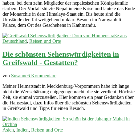
haben, bei dem zehn Mitglieder der nepalesischen Königsfamilie
Tragödie:
starben. Der Vorfall stürzte Nepal in eine Krise und läutete das Ende
Das
der Monarchie in dem Himalaya-Staat ein. Bis heute sind die
Massaker
Umstände der Tat weitgehend unklar. Besuch im Narayanhiti
im
Palace, dem Ort des Geschehens in Kathmandu.
Königshaus
Deutschland
,
Reisen und Orte
Die schönsten Sehenswürdigkeiten in
Greifswald - Gestatten?
zu
von
Susanne
6 Kommentare
Die
Meiner Heimatstadt in Mecklenburg-Vorpommern habe ich lange
schönsten
nicht die Wertschätzung entgegengebracht, die sie verdient. Höchste
Sehenswürdigkeiten
Zeit, sie einmal vorzustellen. Hier kommen ein paar Gedanken über
in
die Hansestadt, dazu Infos über die schönsten Sehenswürdigkeiten
Greifswald
in Greifswald und Tipps für einen Besuch.
-
Gestatten?
Asien
,
Indien
,
Reisen und Orte