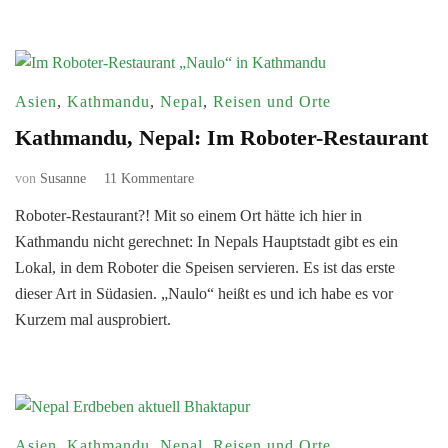
Asien
,
Kathmandu
,
Nepal
,
Reisen und Orte
Kathmandu, Nepal: Im Roboter-Restaurant
zu
von
Susanne
11 Kommentare
Kathmandu,
Roboter-Restaurant?! Mit so einem Ort hätte ich hier in
Nepal:
Kathmandu nicht gerechnet: In Nepals Hauptstadt gibt es ein
Im
Roboter-
Lokal, in dem Roboter die Speisen servieren. Es ist das erste
Restaurant
dieser Art in Südasien. „Naulo“ heißt es und ich habe es vor
Kurzem mal ausprobiert.
Asien
,
Kathmandu
,
Nepal
,
Reisen und Orte