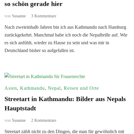
so schön gerade hier
zu
von
Susanne
3 Kommentare
Von
Nach zweieinhalb Jahren bin ich aus Kathmandu nach Hamburg
Nepal
zurückgekehrt. Manchmal habe ich noch die Nepalbrille auf. Wie
zurück
nach
es sich anfühlt, wieder zu Hause zu sein und was mir in
Deutschland:
Deutschland bisher so aufgefallen ist.
Alles
so
schön
gerade
hier
Asien
,
Kathmandu
,
Nepal
,
Reisen und Orte
Streetart in Kathmandu: Bilder aus Nepals
Hauptstadt
zu
von
Susanne
2 Kommentare
Streetart
Streetart zählt nicht zu den Dingen, die man für gewöhnlich mit
in