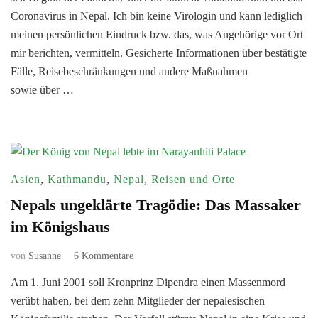
Situation
Coronavirus in Nepal. Ich bin keine Virologin und kann lediglich
in Nepal
meinen persönlichen Eindruck bzw. das, was Angehörige vor Ort
mir berichten, vermitteln. Gesicherte Informationen über bestätigte
Fälle, Reisebeschränkungen und andere Maßnahmen
sowie über …
Asien
,
Kathmandu
,
Nepal
,
Reisen und Orte
Nepals ungeklärte Tragödie: Das Massaker
im Königshaus
zu
von
Susanne
6 Kommentare
Nepals
Am 1. Juni 2001 soll Kronprinz Dipendra einen Massenmord
ungeklärte
verübt haben, bei dem zehn Mitglieder der nepalesischen
Tragödie:
Das