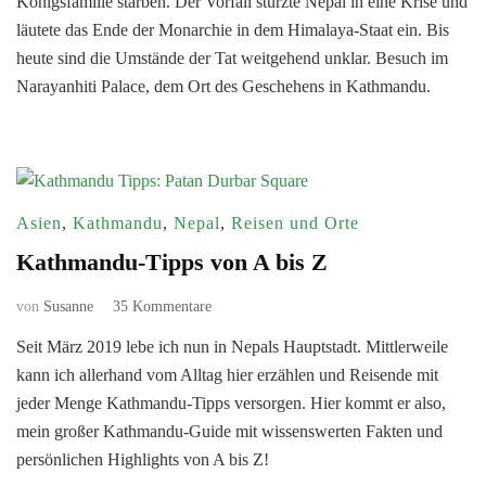
Königsfamilie starben. Der Vorfall stürzte Nepal in eine Krise und
Massaker
läutete das Ende der Monarchie in dem Himalaya-Staat ein. Bis
im
heute sind die Umstände der Tat weitgehend unklar. Besuch im
Königshaus
Narayanhiti Palace, dem Ort des Geschehens in Kathmandu.
Asien
,
Kathmandu
,
Nepal
,
Reisen und Orte
Kathmandu-Tipps von A bis Z
zu
von
Susanne
35 Kommentare
Kathmandu-
Seit März 2019 lebe ich nun in Nepals Hauptstadt. Mittlerweile
Tipps
kann ich allerhand vom Alltag hier erzählen und Reisende mit
von
A
jeder Menge Kathmandu-Tipps versorgen. Hier kommt er also,
bis Z
mein großer Kathmandu-Guide mit wissenswerten Fakten und
persönlichen Highlights von A bis Z!