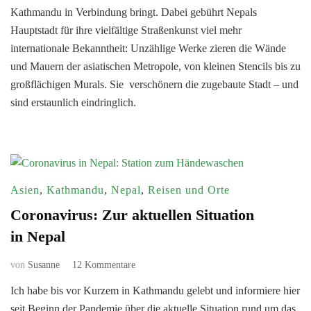
Kathmandu in Verbindung bringt. Dabei gebührt Nepals
Kathmandu:
Bilder
Hauptstadt für ihre vielfältige Straßenkunst viel mehr
aus
internationale Bekanntheit: Unzählige Werke zieren die Wände
Nepals
und Mauern der asiatischen Metropole, von kleinen Stencils bis zu
Hauptstadt
großflächigen Murals. Sie verschönern die zugebaute Stadt – und
sind erstaunlich eindringlich.
Asien
,
Kathmandu
,
Nepal
,
Reisen und Orte
Coronavirus: Zur aktuellen Situation
in Nepal
zu
von
Susanne
12 Kommentare
Coronavirus:
Ich habe bis vor Kurzem in Kathmandu gelebt und informiere hier
Zur
seit Beginn der Pandemie über die aktuelle Situation rund um das
aktuellen