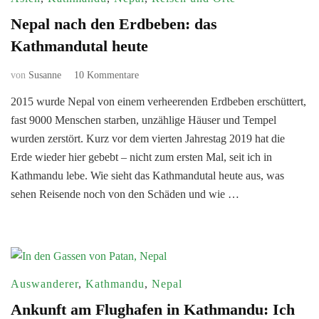
Nepal nach den Erdbeben: das
Kathmandutal heute
zu
von
Susanne
10 Kommentare
Nepal
2015 wurde Nepal von einem verheerenden Erdbeben erschüttert,
nach
fast 9000 Menschen starben, unzählige Häuser und Tempel
den
Erdbeben:
wurden zerstört. Kurz vor dem vierten Jahrestag 2019 hat die
das
Erde wieder hier gebebt – nicht zum ersten Mal, seit ich in
Kathmandutal
Kathmandu lebe. Wie sieht das Kathmandutal heute aus, was
heute
sehen Reisende noch von den Schäden und wie …
Auswanderer
,
Kathmandu
,
Nepal
Ankunft am Flughafen in Kathmandu: Ich