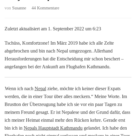
zu
von
Susanne
44 Kommentare
Ankunft
am
Flughafen
Zuletzt aktualisiert am 1. September 2022 um 6:23
in
Kathmandu:
Tschüss, Komfortzone! Im März 2019 habe ich alle Zelte
Ich
abgebrochen und bin nach Nepal umgezogen. Allerhand
lebe
Herausforderungen hat die Entscheidung mir schon beschert –
jetzt
in Nepal
angefangen bei der Ankunft am Flughafen Kathmandu.
„
Wenn ich nach
Nepal
ziehe, möchte ich keiner dieser Expats
werden, die in einer Tour über alles meckern.“ Meine Worte. Im
Brustton der Überzeugung habe ich sie vor ein paar Tagen zu
meinem Freund gesagt. Er ist Nepalese und der Grund dafür, dass
ich meiner Heimat einmal mehr den Rücken kehre. Gerade erst
bin ich in
Nepals Hauptstadt Kathmandu
gelandet. Ich habe den
Flughafen noch nicht einmal verlassen und meckere in einer Tour.